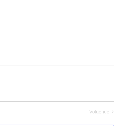
en
weergeve
navigatie
Volgende
Evenementen