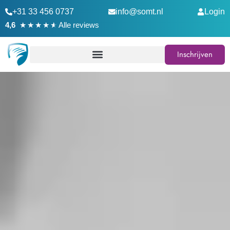
+31 33 456 0737
info@somt.nl
Login
★
★
★
★
★
4,6
Alle reviews
Inschrijven