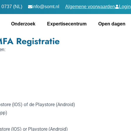
 0737 (NL)
info@somt.nl
Algemene voorwaarden
Login
Onderzoek
Expertisecentrum
Open dagen
FA Registratie
en:
pstore (IOS) of de Playstore (Android)
app)
store (IOS) or Playstore (Android)