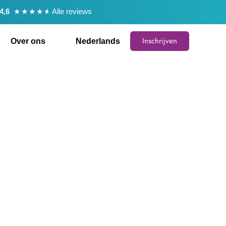
★
★
★
★
★
4,6
Alle reviews
Inschrijven
Over ons
Nederlands