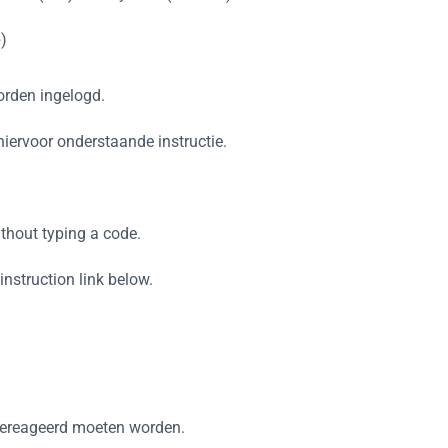
)
orden ingelogd.
hiervoor onderstaande instructie.
ithout typing a code.
nstruction link below.
 gereageerd moeten worden.