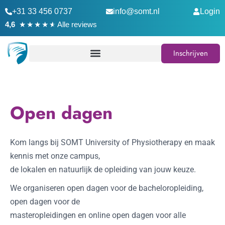
+31 33 456 0737
info@somt.nl
Login
★
★
★
★
★
4,6
Alle reviews
Inschrijven
Open dagen
Kom langs bij SOMT University of Physiotherapy en maak
kennis met onze campus,
de lokalen en natuurlijk de opleiding van jouw keuze.
We organiseren open dagen voor de bacheloropleiding,
open dagen voor de
masteropleidingen en online open dagen voor alle