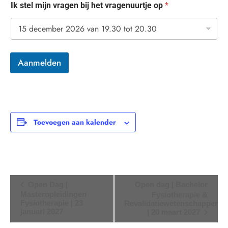
Ik stel mijn vragen bij het vragenuurtje op
*
*
Aanmelden
*
v
r
a
g
e
n
Toevoegen aan kalender
u
u
r
t
j
e
Evenement
Open Dag |
Open dag | Bachelor
Navigatie
Masteropleidingen
Fysiotherapie &
Fysiotherapie | 23
Revalidatiewetenschappen
januari 2027
| 20 maart 2027