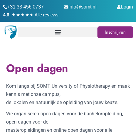
+31 33 456 0737
info@somt.nl
Login
★
★
★
★
★
4,6
Alle reviews
Inschrijven
Open dagen
Kom langs bij SOMT University of Physiotherapy en maak
kennis met onze campus,
de lokalen en natuurlijk de opleiding van jouw keuze.
We organiseren open dagen voor de bacheloropleiding,
open dagen voor de
masteropleidingen en online open dagen voor alle