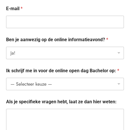
E-mail
*
Ben je aanwezig op de online informatieavond?
*
f
Ik schrijf me in voor de online open dag Bachelor op:
*
o
r
m
_
n
a
Als je specifieke vragen hebt, laat ze dan hier weten:
a
m
*